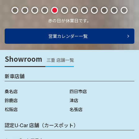
1
2
3
4
5
6
7
8
9
10
11
12
赤の日が休業日です。
営業カレンダー一覧
Showroom
三重 店舗一覧
新車店舗
桑名店
四日市店
鈴鹿店
津店
松阪店
名張店
認定U-Car 店舗（カースポット）